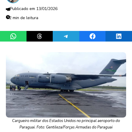
13/01/2026
2 min de leitura
Share on WhatsApp
Share on Threads
Share on Telegram
Share on Facebook
Share 
Cargueiro militar dos Estados Unidos no principal aeroporto do
Paraguai. Foto: Gentileza/Forças Armadas do Paraguai