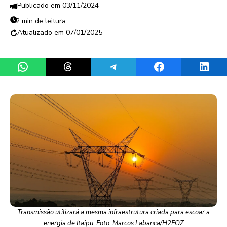
03/11/2024
2 min de leitura
07/01/2025
Share on WhatsApp
Share on Threads
Share on Telegram
Share on Facebook
Share 
Transmissão utilizará a mesma infraestrutura criada para escoar a
energia de Itaipu. Foto: Marcos Labanca/H2FOZ