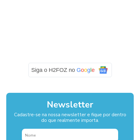
Siga o H2FOZ no
G
o
o
g
l
e
Newsletter
Cadastre-se na nossa newsletter e fique por dentro
do que realmente importa.