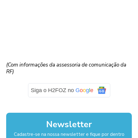
(Com informações da assessoria de comunicação da
RF)
Siga o H2FOZ no
G
o
o
g
l
e
Newsletter
Cadastre-se na nossa newsletter e fique por dentro