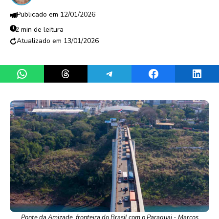
12/01/2026
2 min de leitura
13/01/2026
Share on WhatsApp
Share on Threads
Share on Telegram
Share on Facebook
Share 
Ponte da Amizade, fronteira do Brasil com o Paraguai - Marcos