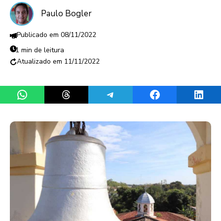
Paulo Bogler
08/11/2022
1 min de leitura
11/11/2022
Share on WhatsApp
Share on Threads
Share on Telegram
Share on Facebook
Share 