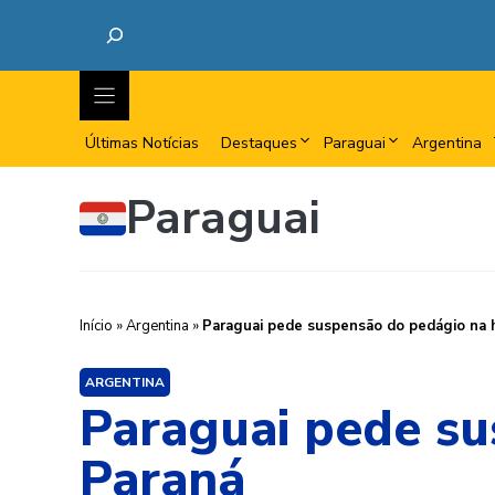
Últimas Notícias
Destaques
Paraguai
Argentina
Paraguai
Início
»
Argentina
»
Paraguai pede suspensão do pedágio na h
ARGENTINA
Paraguai pede su
Paraná