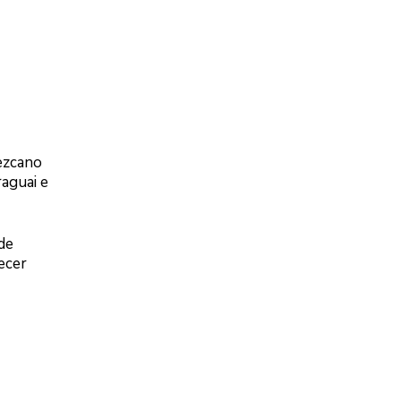
ezcano
raguai e
de
ecer