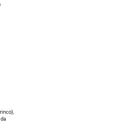
a
inco),
 da