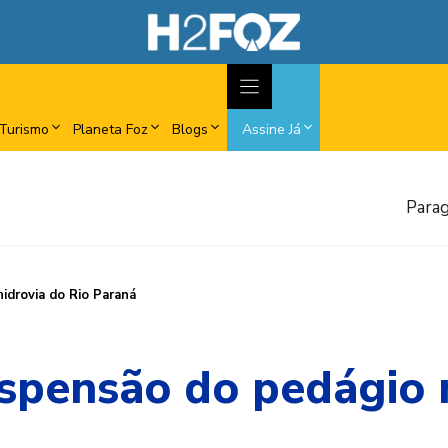
Turismo
Planeta Foz
Blogs
Assine Já
Parag
idrovia do Rio Paraná
spensão do pedágio n