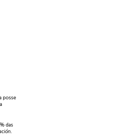
 a posse
a
0% das
ación
.