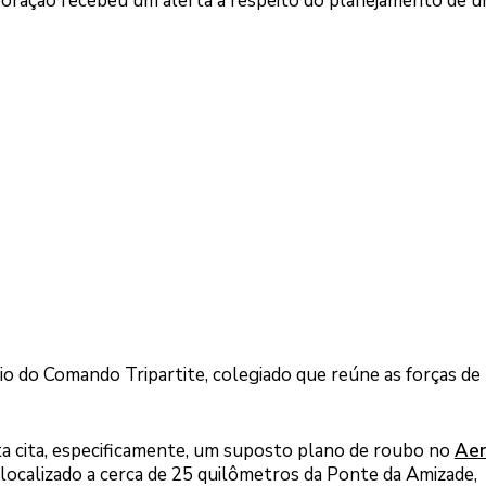
rporação recebeu um alerta a respeito do planejamento de 
io do Comando Tripartite, colegiado que reúne as forças de
ta cita, especificamente, um suposto plano de roubo no
Aer
, localizado a cerca de 25 quilômetros da Ponte da Amizade,