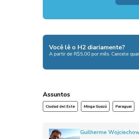
Você lê o H2 diariamente?
A partir de R$5,00 por mês. Cancele quan
Assuntos
Ciudad del Este
Minga Guazú
Paraguai
Guilherme Wojciechow