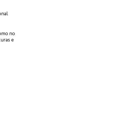
onal
como no
uras e