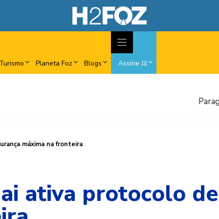
Turismo
Planeta Foz
Blogs
Assine Já
Parag
gurança máxima na fronteira
ai ativa protocolo d
ira