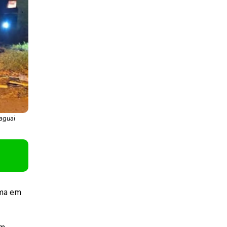
raguai
ima em