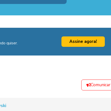
Assine agora!
do quiser.
Comunicar
ski