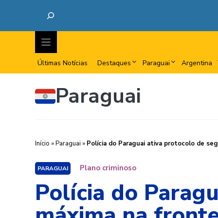
Últimas Notícias
Destaques
Paraguai
Argentina
Paraguai
Início
»
Paraguai
»
Polícia do Paraguai ativa protocolo de se
Plano criminoso
PARAGUAI
Polícia do Paragu
máxima na fronte