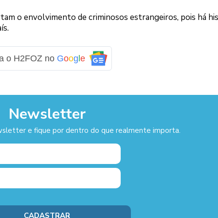
artam o envolvimento de criminosos estrangeiros, pois há hi
ís.
ga o H2FOZ no
G
o
o
g
l
e
Newsletter
sletter e fique por dentro do que realmente importa.