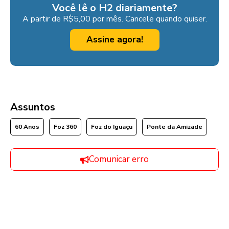
Você lê o H2 diariamente?
A partir de R$5,00 por mês. Cancele quando quiser.
Assine agora!
Assuntos
60 Anos
Foz 360
Foz do Iguaçu
Ponte da Amizade
Comunicar erro