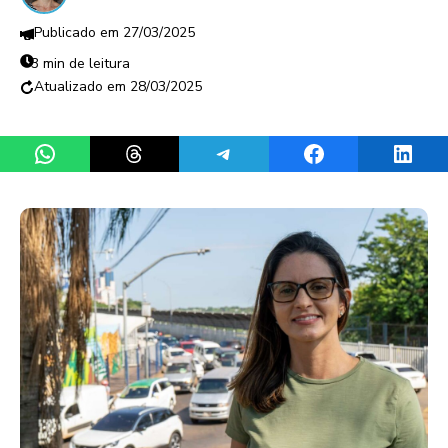
27/03/2025
3 min de leitura
28/03/2025
Share on WhatsApp
Share on Threads
Share on Telegram
Share on Facebook
Share 