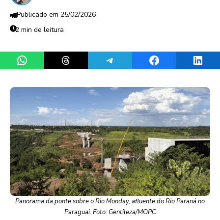
25/02/2026
2 min de leitura
Share on WhatsApp
Share on Threads
Share on Telegram
Share on Facebook
Share 
Panorama da ponte sobre o Rio Monday, afluente do Rio Paraná no
Paraguai. Foto: Gentileza/MOPC