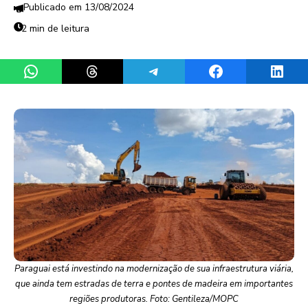
13/08/2024
2 min de leitura
Share on WhatsApp
Share on Threads
Share on Telegram
Share on Facebook
Share 
Paraguai está investindo na modernização de sua infraestrutura viária,
que ainda tem estradas de terra e pontes de madeira em importantes
regiões produtoras. Foto: Gentileza/MOPC