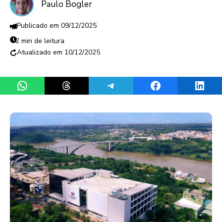
Paulo Bogler
09/12/2025
2 min de leitura
10/12/2025
Share on WhatsApp
Share on Threads
Share on Telegram
Share on Facebook
Share 