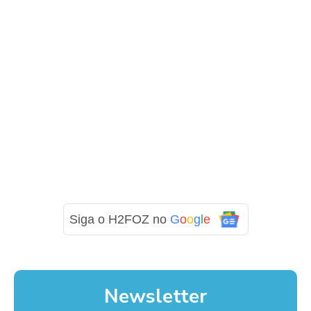
Siga o H2FOZ no
G
o
o
g
l
e
Newsletter