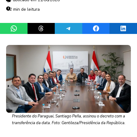
2 min de leitura
Share on WhatsApp
Share on Threads
Share on Telegram
Share on Facebook
Share 
Presidente do Paraguai, Santiago Peña, assinou o decreto com a
transferência da data. Foto: Gentileza/Presidência da República.