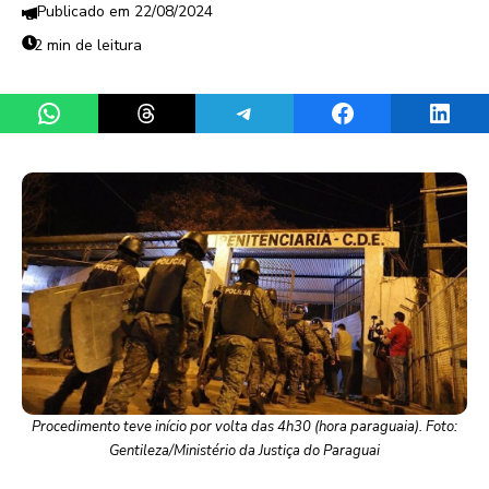
22/08/2024
2 min de leitura
Share on WhatsApp
Share on Threads
Share on Telegram
Share on Facebook
Share 
Procedimento teve início por volta das 4h30 (hora paraguaia). Foto:
Gentileza/Ministério da Justiça do Paraguai