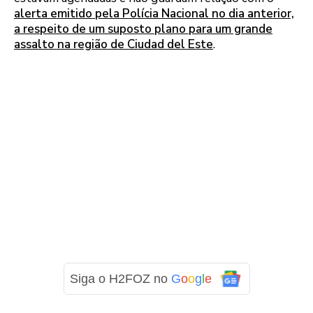
alerta emitido pela Polícia Nacional no dia anterior,
a respeito de um suposto plano para um grande
assalto na região de Ciudad del Este
.
Siga o H2FOZ no
G
o
o
g
l
e