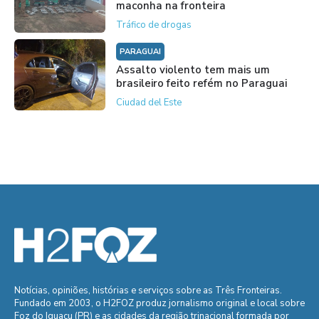
maconha na fronteira
Tráfico de drogas
PARAGUAI
Assalto violento tem mais um
brasileiro feito refém no Paraguai
Ciudad del Este
Notícias, opiniões, histórias e serviços sobre as Três Fronteiras.
Fundado em 2003, o H2FOZ produz jornalismo original e local sobre
Foz do Iguaçu (PR) e as cidades da região trinacional formada por