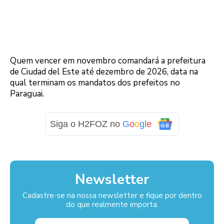
Quem vencer em novembro comandará a prefeitura
de Ciudad del Este até dezembro de 2026, data na
qual terminam os mandatos dos prefeitos no
Paraguai.
Siga o H2FOZ no
G
o
o
g
l
e
Newsletter
Cadastre-se na nossa newsletter e fique por dentro
do que realmente importa.