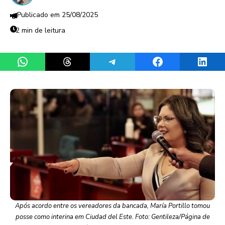
25/08/2025
2 min de leitura
Share on WhatsApp
Share on Threads
Share on Telegram
Share on Facebook
Share 
Após acordo entre os vereadores da bancada, María Portillo tomou
posse como interina em Ciudad del Este. Foto: Gentileza/Página de