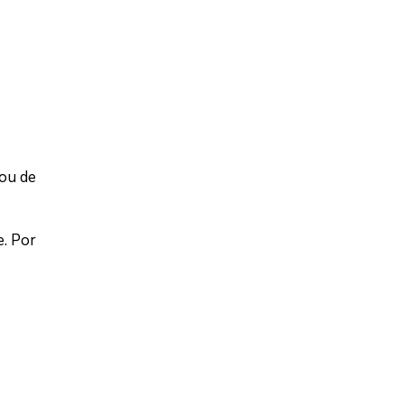
rou de
e. Por