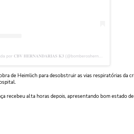
Uma publicação partilhada por 𝐂𝐁𝐕 𝐇𝐄𝐑𝐍𝐀𝐍𝐃𝐀𝐑𝐈𝐀𝐒 𝐊𝟑 (@bomberoshernandariask3)
ra de Heimlich para desobstruir as vias respiratórias da cr
spital.
ança recebeu alta horas depois, apresentando bom estado de