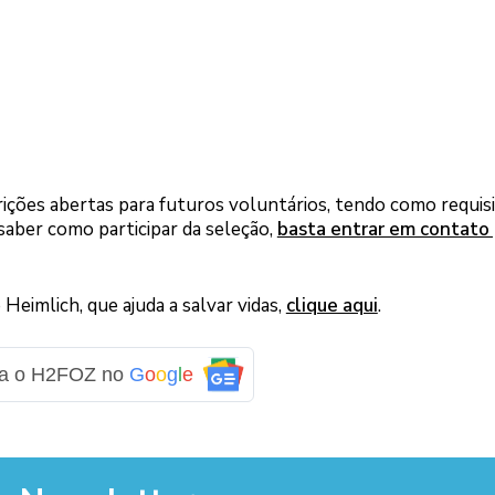
rições abertas para futuros voluntários, tendo como requis
 saber como participar da seleção,
basta entrar em contato
Heimlich, que ajuda a salvar vidas,
clique aqui
.
ga o H2FOZ no
G
o
o
g
l
e