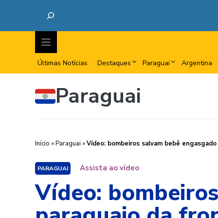
Últimas Notícias
Destaques
Paraguai
Argentina
Paraguai
Início
»
Paraguai
»
Vídeo: bombeiros salvam bebê engasgado n
Assista ao vídeo
PARAGUAI
Vídeo: bombeiro
paraguaio da fron