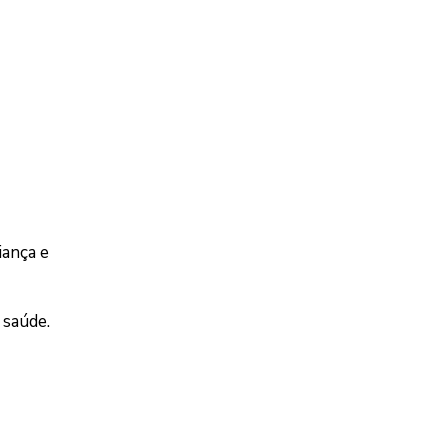
iança e
 saúde.