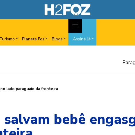
Turismo
Planeta Foz
Blogs
Assine Já
Parag
o lado paraguaio da fronteira
s salvam bebê engas
teira