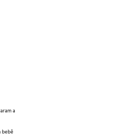
raram a
m bebê