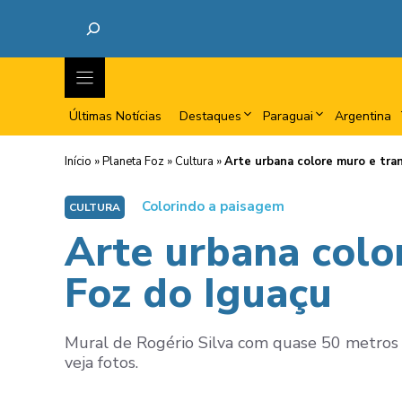
Últimas Notícias
Destaques
Paraguai
Argentina
Início
»
Planeta Foz
»
Cultura
»
Arte urbana colore muro e tra
Colorindo a paisagem
CULTURA
Arte urbana colo
Foz do Iguaçu
Mural de Rogério Silva com quase 50 metros r
veja fotos.