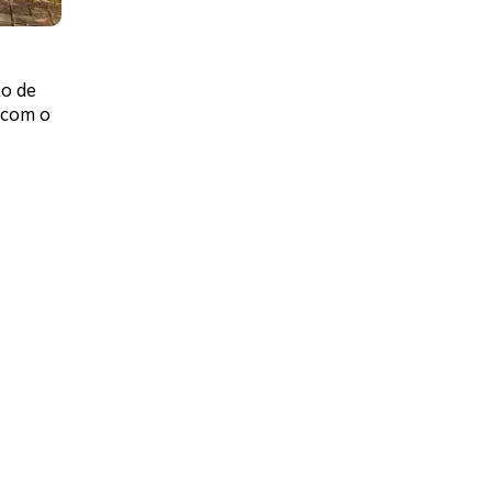
to de
 com o