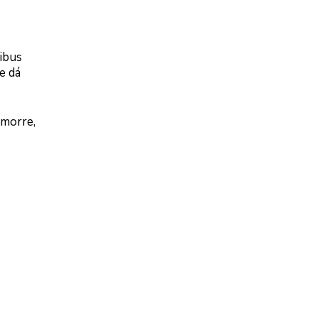
ibus
e dá
 morre,