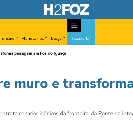
Turismo
Planeta Foz
Blogs
Assine Já
nsforma paisagem em Foz do Iguaçu
re muro e transform
etrata cenários icônicos da fronteira, da Ponte da Int