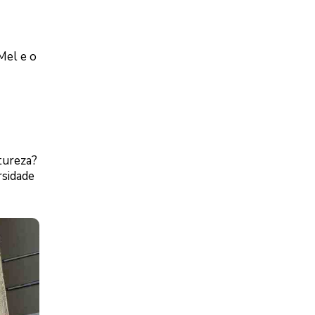
Mel e o
tureza?
rsidade