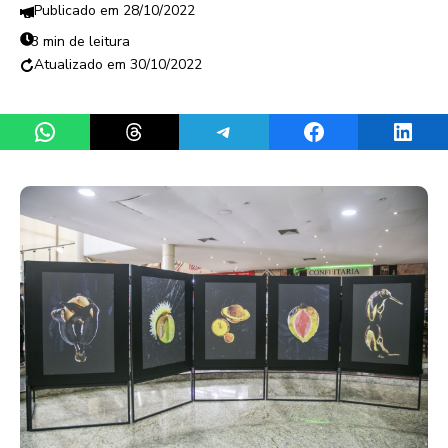
28/10/2022
3 min de leitura
30/10/2022
Share on WhatsApp
Share on Threads
Share on Telegram
Share on Facebook
Share 