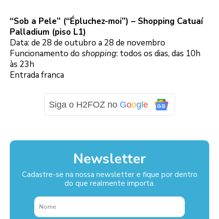
“Sob a Pele” (“Épluchez-moi”) – Shopping Catuaí
Palladium (piso L1)
Data: de 28 de outubro a 28 de novembro
Funcionamento do
shopping
: todos os dias, das 10h
às 23h
Entrada franca
Siga o H2FOZ no
G
o
o
g
l
e
Newsletter
Cadastre-se na nossa newsletter e fique por dentro
do que realmente importa.