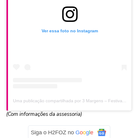
Ver essa foto no Instagram
Uma publicação compartilhada por 3 Margens – Festival Latino Americano de Cinema (@3margensfestival)
(Com informações da assessoria)
Siga o H2FOZ no
G
o
o
g
l
e