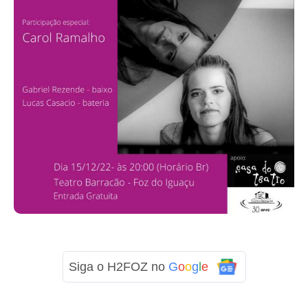
Siga o H2FOZ no
G
o
o
g
l
e