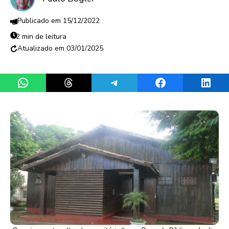
15/12/2022
2 min de leitura
03/01/2025
Share on WhatsApp
Share on Threads
Share on Telegram
Share on Facebook
Share 