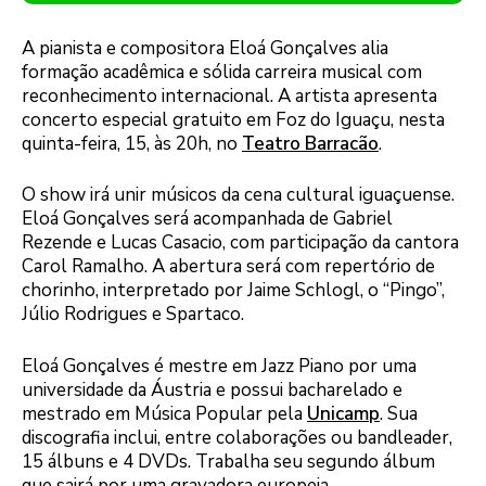
A pianista e compositora Eloá Gonçalves alia
formação acadêmica e sólida carreira musical com
reconhecimento internacional. A artista apresenta
concerto especial gratuito em Foz do Iguaçu, nesta
quinta-feira, 15, às 20h, no
Teatro Barracão
.
O show irá unir músicos da cena cultural iguaçuense.
Eloá Gonçalves será acompanhada de Gabriel
Rezende e Lucas Casacio, com participação da cantora
Carol Ramalho. A abertura será com repertório de
chorinho, interpretado por Jaime Schlogl, o “Pingo”,
Júlio Rodrigues e Spartaco.
Eloá Gonçalves é mestre em Jazz Piano por uma
universidade da Áustria e possui bacharelado e
mestrado em Música Popular pela
Unicamp
. Sua
discografia inclui, entre colaborações ou bandleader,
15 álbuns e 4 DVDs. Trabalha seu segundo álbum
que sairá por uma gravadora europeia.