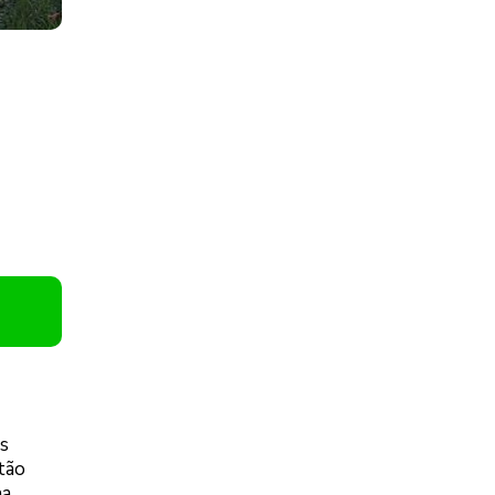
as
tão
na