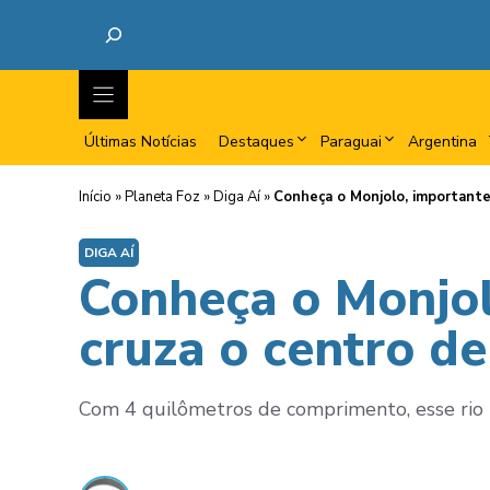
Últimas Notícias
Destaques
Paraguai
Argentina
Início
»
Planeta Foz
»
Diga Aí
»
Conheça o Monjolo, importante
DIGA AÍ
Conheça o Monjol
cruza o centro de
Com 4 quilômetros de comprimento, esse rio 