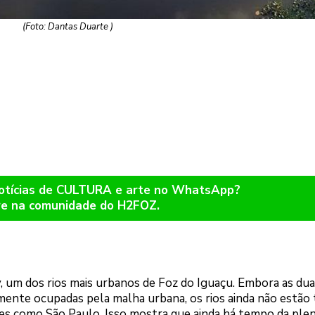
(Foto: Dantas Duarte )
notícias de CULTURA e arte no WhatsApp?
re na comunidade do H2FOZ.
, um dos rios mais urbanos de Foz do Iguaçu. Embora as du
mente ocupadas pela malha urbana, os rios ainda não estão 
es como São Paulo. Isso mostra que ainda há tempo da ple