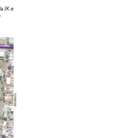
a JK e
o