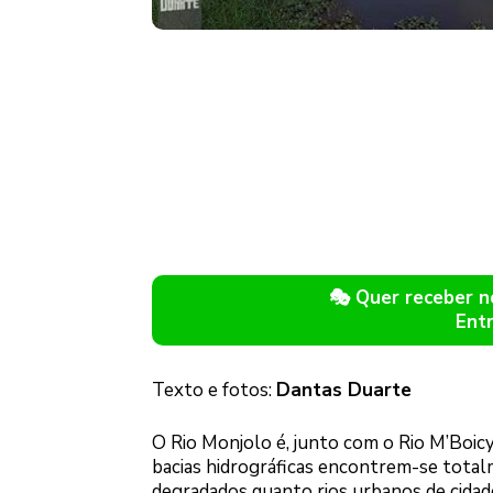
🎭 Quer receber 
Ent
Texto e fotos:
Dantas Duarte
O Rio Monjolo é, junto com o Rio M’Boicy
bacias hidrográficas encontrem-se total
degradados quanto rios urbanos de cidad