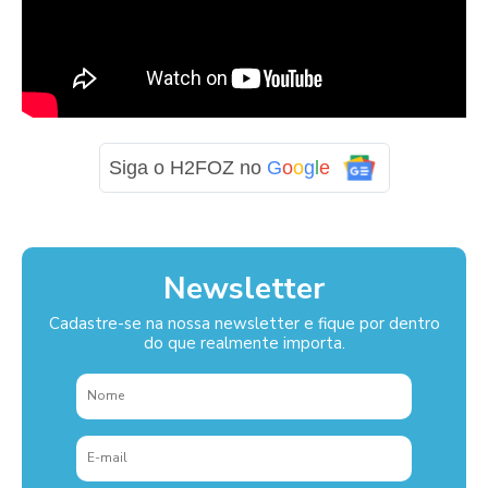
Siga o H2FOZ no
G
o
o
g
l
e
Newsletter
Cadastre-se na nossa newsletter e fique por dentro
do que realmente importa.