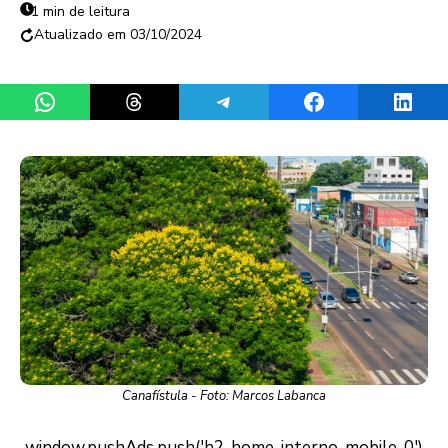
1 min de leitura
03/10/2024
Share on WhatsApp
Share on Threads
Share on Telegram
Share on Facebook
Share 
Canafístula - Foto: Marcos Labanca