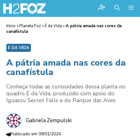
Me
Início
»
Planeta Foz
»
É da Vida
»
A pátria amada nas cores da
canafístula
É DA VIDA
A pátria amada nas cores da
canafístula
Conheça todas as curiosidades dessa planta no
quadro É da Vida, produzido com apoio do
Iguassu Secret Falls e do Parque das Aves
Gabriela Zempulski
09/01/2024