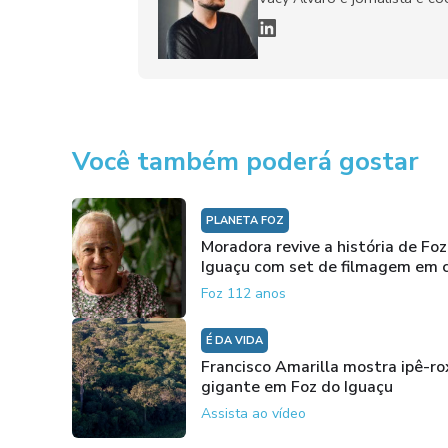
Você também poderá gostar
PLANETA FOZ
Moradora revive a história de Foz
Iguaçu com set de filmagem em 
Foz 112 anos
É DA VIDA
Francisco Amarilla mostra ipê-ro
gigante em Foz do Iguaçu
Assista ao vídeo