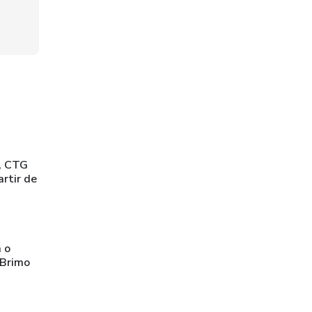
, CTG
artir de
a o
 Brimo