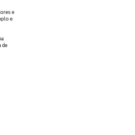
cores e
mplo e
ha
a de