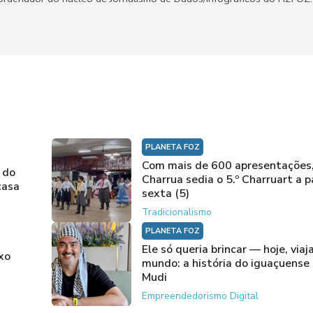
PLANETA FOZ
Com mais de 600 apresentações
 do
Charrua sedia o 5.º Charruart a p
casa
sexta (5)
Tradicionalismo
PLANETA FOZ
Ele só queria brincar — hoje, viaj
xo
mundo: a história do iguaçuense
Mudi
Empreendedorismo Digital