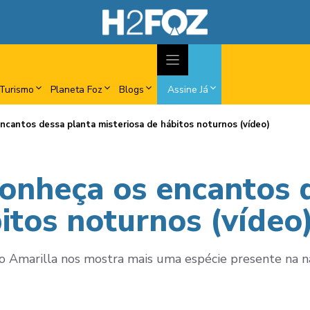
Turismo
Planeta Foz
Blogs
Assine Já
ncantos dessa planta misteriosa de hábitos noturnos (vídeo)
onheça os encantos 
itos noturnos (vídeo
co Amarilla nos mostra mais uma espécie presente na n