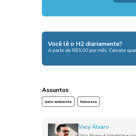
Você lê o H2 diariamente?
A partir de R$5,00 por mês. Cancele quan
Assuntos
meio ambiente
Natureza
Vacy Álvaro
Vacy Alvaro é jornalista e c