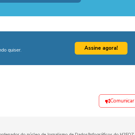
Assine agora!
do quiser.
Comunicar
oordenador do núcleo de Jornalismo de Dados/Infográficos do H2FOZ.