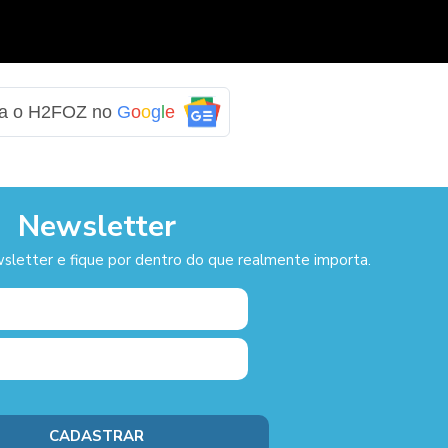
ga o H2FOZ no
G
o
o
g
l
e
Newsletter
sletter e fique por dentro do que realmente importa.