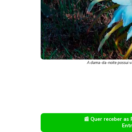
A dama-da-noite possui v
📰 Quer receber as
Ent