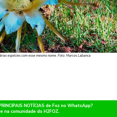
árias espécies com esse mesmo nome. Foto: Marcos Labanca
 PRINCIPAIS NOTÍCIAS de Foz no WhatsApp?
re na comunidade do H2FOZ.