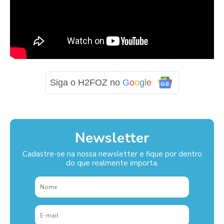
Siga o H2FOZ no
G
o
o
g
l
e
Newsletter
Cadastre-se na nossa newsletter e fique por dentro
do que realmente importa.