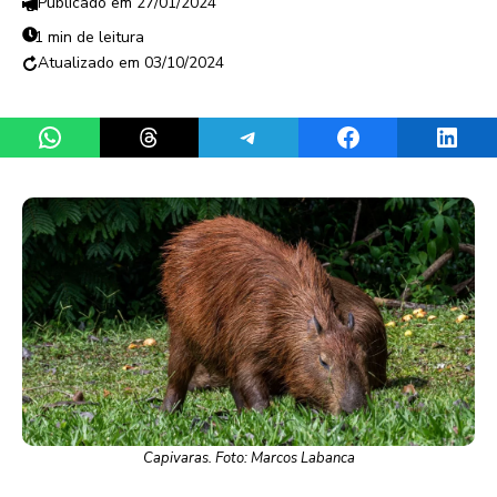
27/01/2024
1 min de leitura
03/10/2024
Share on WhatsApp
Share on Threads
Share on Telegram
Share on Facebook
Share 
Capivaras. Foto: Marcos Labanca