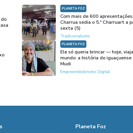
PLANETA FOZ
Com mais de 600 apresentações
 do
Charrua sedia o 5.º Charruart a p
casa
sexta (5)
Tradicionalismo
PLANETA FOZ
Ele só queria brincar — hoje, viaj
xo
mundo: a história do iguaçuense
Mudi
Empreendedorismo Digital
s
Planeta Foz