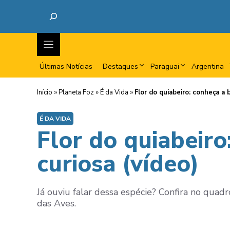
Últimas Notícias
Destaques
Paraguai
Argentina
Início
»
Planeta Foz
»
É da Vida
»
Flor do quiabeiro: conheça a 
É DA VIDA
Flor do quiabeiro
curiosa (vídeo)
Já ouviu falar dessa espécie? Confira no qua
das Aves.