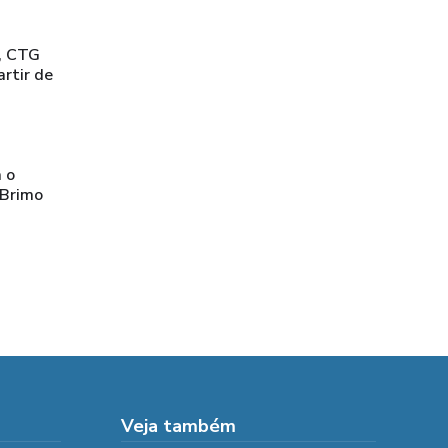
, CTG
artir de
a o
 Brimo
Veja também