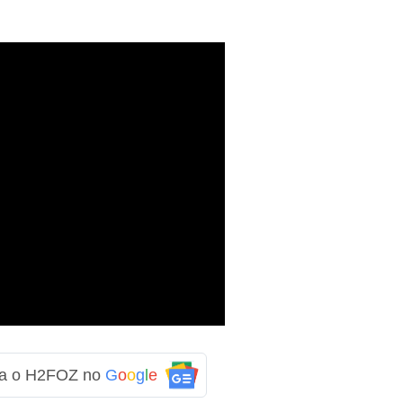
ga o H2FOZ no
G
o
o
g
l
e