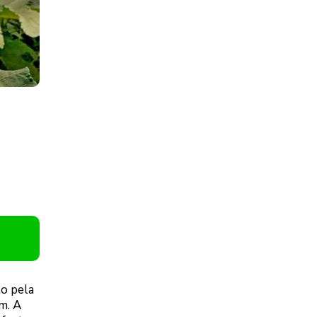
to pela
m. A