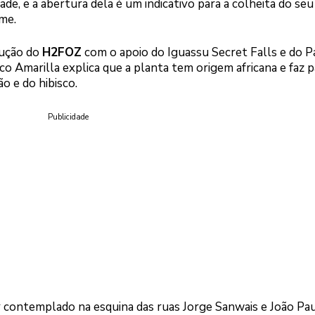
de, e a abertura dela é um indicativo para a colheita do seu
me.
dução do
H2FOZ
com o apoio do Iguassu Secret Falls e do 
sco Amarilla explica que a planta tem origem africana e faz p
o e do hibisco.
Publicidade
contemplado na esquina das ruas Jorge Sanwais e João Paul