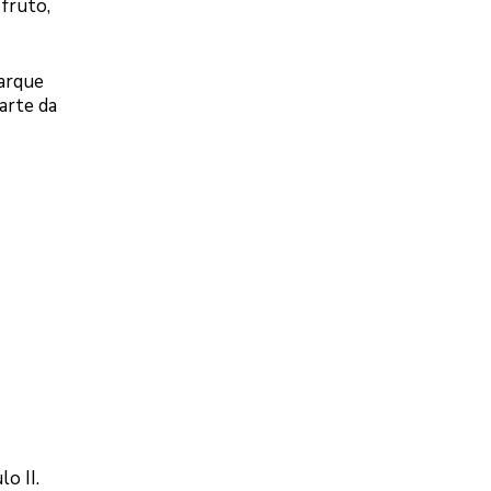
 fruto,
Parque
arte da
o II.