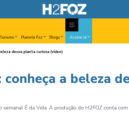
Turismo
Planeta Foz
Blogs
Assine Já
beleza dessa planta curiosa (vídeo)
: conheça a beleza d
dro semanal É da Vida. A produção do H2FOZ conta com 