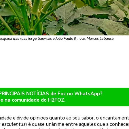
squina das ruas Jorge Sanwais e João Paulo II. Foto: Marcos Labanca
 PRINCIPAIS NOTÍCIAS de Foz no WhatsApp?
re na comunidade do H2FOZ.
idade e divide opiniões quanto ao seu sabor, o encantamen
 esculentus
) é quase unânime entre aqueles que a conhece