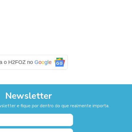
ga o H2FOZ no
G
o
o
g
l
e
Newsletter
sletter e fique por dentro do que realmente importa.