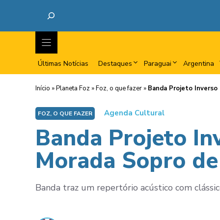
Últimas Notícias
Destaques
Paraguai
Argentina
Início
»
Planeta Foz
»
Foz, o que fazer
»
Banda Projeto Inverso
Agenda Cultural
FOZ, O QUE FAZER
Banda Projeto In
Morada Sopro de
Banda traz um repertório acústico com clássico