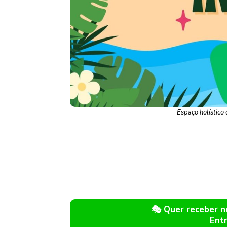
Espaço holístico 
🎭 Quer receber 
Ent