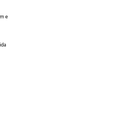
om e
ida