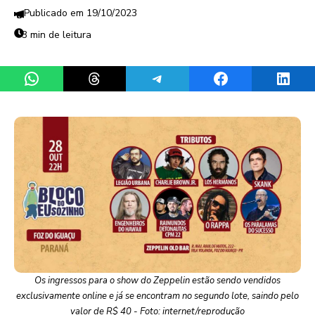
19/10/2023
3 min de leitura
Share on WhatsApp
Share on Threads
Share on Telegram
Share on Facebook
Share 
Os ingressos para o show do Zeppelin estão sendo vendidos
exclusivamente online e já se encontram no segundo lote, saindo pelo
valor de R$ 40 - Foto: internet/reprodução