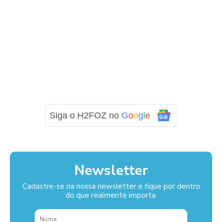
Siga o H2FOZ no
G
o
o
g
l
e
Newsletter
Cadastre-se na nossa newsletter e fique por dentro
do que realmente importa.