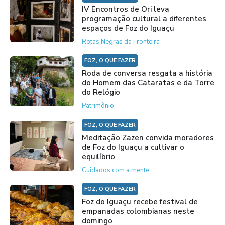
IV Encontros de Ori leva
programação cultural a diferentes
espaços de Foz do Iguaçu
Rotas Negras da Fronteira
FOZ, O QUE FAZER
Roda de conversa resgata a história
do Homem das Cataratas e da Torre
do Relógio
Patrimônio
FOZ, O QUE FAZER
Meditação Zazen convida moradores
de Foz do Iguaçu a cultivar o
equilíbrio
Cuidados com a mente
FOZ, O QUE FAZER
Foz do Iguaçu recebe festival de
empanadas colombianas neste
domingo