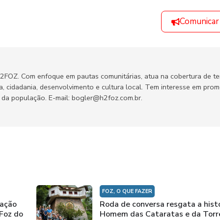
Comunicar
H2FOZ. Com enfoque em pautas comunitárias, atua na cobertura de t
ca, cidadania, desenvolvimento e cultura local. Tem interesse em pro
no da população. E-mail: bogler@h2foz.com.br.
FOZ, O QUE FAZER
mação
Roda de conversa resgata a hist
 Foz do
Homem das Cataratas e da Torr