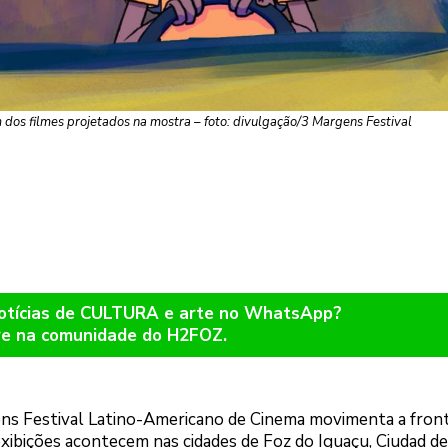
 dos filmes projetados na mostra – foto: divulgação/3 Margens Festival
notícias de CULTURA e arte no WhatsApp?
re na comunidade do H2FOZ.
gens Festival Latino-Americano de Cinema movimenta a front
 exibições acontecem nas cidades de Foz do Iguaçu, Ciudad de