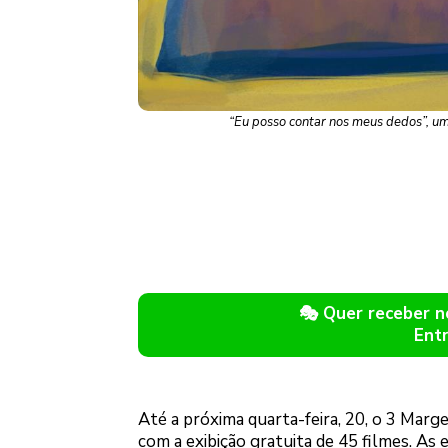
“Eu posso contar nos meus dedos”, um
🎭 Quer receber 
Ent
Até a próxima quarta-feira, 20, o 3 Mar
com a exibição gratuita de 45 filmes. As