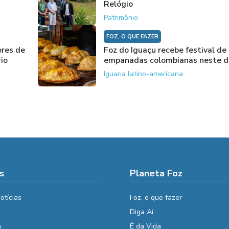
Relógio
Patrimônio
FOZ, O QUE FAZER
res de
Foz do Iguaçu recebe festival de
rio
empanadas colombianas neste 
Iguaria latino-americana
s
Planeta Foz
otícias
Foz, o que fazer
Diga Aí
a
É da Vida