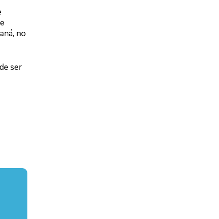
e
de
aná, no
de ser