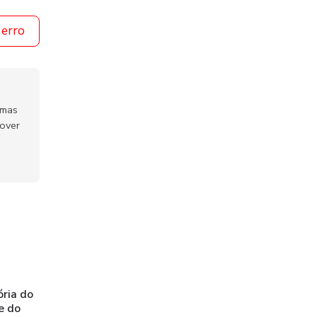
 erro
emas
mover
ória do
e do