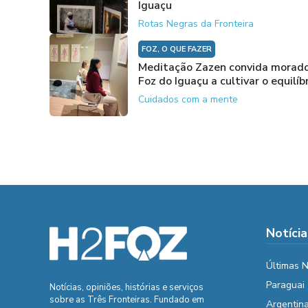
Iguaçu
Rotas Negras da Fronteira
FOZ, O QUE FAZER
Meditação Zazen convida morado
Foz do Iguaçu a cultivar o equilíb
Cuidados com a mente
Notícia
Últimas N
Paraguai
Notícias, opiniões, histórias e serviços
sobre as Três Fronteiras. Fundado em
Argentin