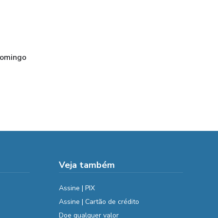
domingo
Veja também
Assine | PIX
Assine | Cartão de crédito
Doe qualquer valor