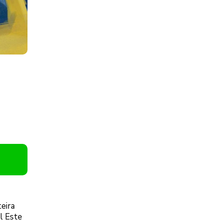
eira
l Este