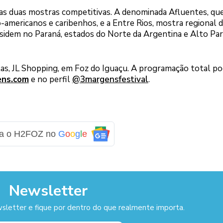
as duas mostras competitivas. A denominada Afluentes, qu
o-americanos e caribenhos, e a Entre Rios, mostra regional 
sidem no Paraná, estados do Norte da Argentina e Alto Par
as, JL Shopping, em Foz do Iguaçu. A programação total po
ens.com
e no perfil
@3margensfestival
.
ga o H2FOZ no
G
o
o
g
l
e
Newsletter
sletter e fique por dentro do que realmente importa.