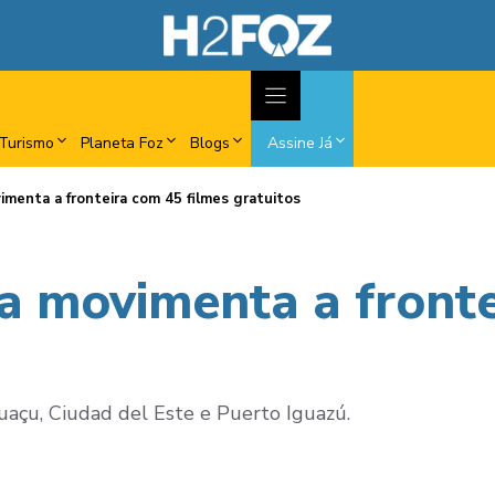
Turismo
Planeta Foz
Blogs
Assine Já
imenta a fronteira com 45 filmes gratuitos
ma movimenta a front
uaçu, Ciudad del Este e Puerto Iguazú.