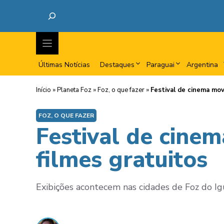
Últimas Notícias
Destaques
Paraguai
Argentina
Início
»
Planeta Foz
»
Foz, o que fazer
»
Festival de cinema mov
FOZ, O QUE FAZER
Festival de cine
filmes gratuitos
Exibições acontecem nas cidades de Foz do Ig