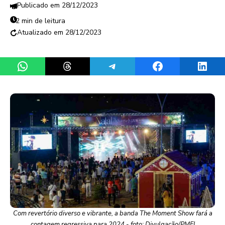
28/12/2023
2 min de leitura
28/12/2023
Share on WhatsApp
Share on Threads
Share on Telegram
Share on Facebook
Share 
Com revertório diverso e vibrante, a banda The Moment Show fará a
contagem regressiva para 2024 - foto: Divulgação/PMFI