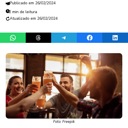
26/02/2024
2 min de leitura
26/02/2024
Share on WhatsApp
Share on Threads
Share on Telegram
Share on Facebook
Share 
Foto: Freepik