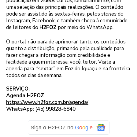
publicação em vídeos curtos, semanalmente, com
uma seleção das principais realizações. O conteúdo
pode ser assistido às sextas-feiras, pelos
stories
do
Instagram, Facebook, e também chega à comunidade
de leitores do
H2FOZ
por meio do WhatsApp.
O portal não para de aprimorar tanto os conteúdos
quanto a distribuição, primando pela qualidade para
fazer chegar a informação com credibilidade e
facilidade a quem interessa: você, leitor. Visite a
agenda para “sextar” em Foz do Iguaçu e na fronteira
todos os dias da semana.
SERVIÇO:
Agenda H2FOZ
https://www.h2foz.com.br/agenda/
WhatsApp: (45) 99828-6
840
Siga o H2FOZ no
G
o
o
g
l
e