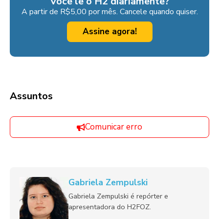
Você lê o H2 diariamente?
A partir de R$5,00 por mês. Cancele quando quiser.
Assine agora!
Assuntos
Comunicar erro
Gabriela Zempulski
Gabriela Zempulski é repórter e
apresentadora do H2FOZ.