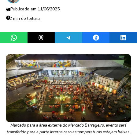
11/06/2025
2 min de leitura
Share on WhatsApp
Share on Threads
Share on Telegram
Share on Facebook
Share 
Marcado para a área externa do Mercado Barrageiro, evento será
transferido para a parte interna caso as temperaturas estejam baixas.