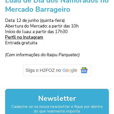
Luau de Dia dos Namorados no
Mercado Barrageiro
Data: 12 de junho (quinta-feira)
Abertura do Mercado: a partir das 10h
Início do luau: a partir das 17h30
Perfil no Instagram
Entrada gratuita
(Com informações do Itaipu Parquetec)
Siga o H2FOZ no
G
o
o
g
l
e
Newsletter
Cadastre-se na nossa newsletter e fique por dentro
do que realmente importa.