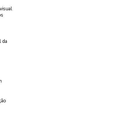
visual
os
l da
m
ção