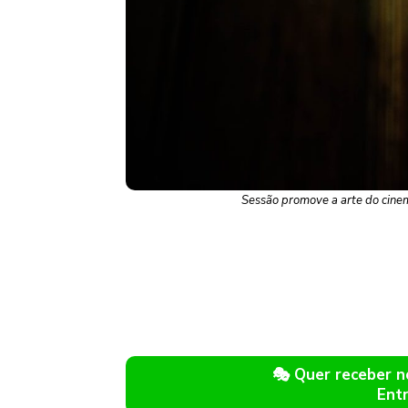
Sessão promove a arte do cinema
🎭 Quer receber 
Ent