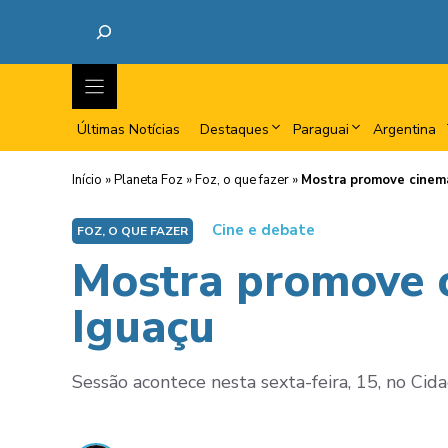
Últimas Notícias
Destaques
Paraguai
Argentina
Início
»
Planeta Foz
»
Foz, o que fazer
»
Mostra promove cinem
Cine e debate
FOZ, O QUE FAZER
Mostra promove 
Iguaçu
Sessão acontece nesta sexta-feira, 15, no Cida