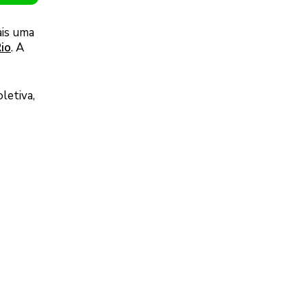
ais uma
io
. A
letiva,