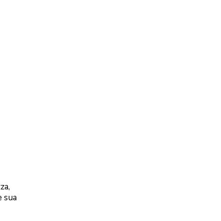
za,
e sua