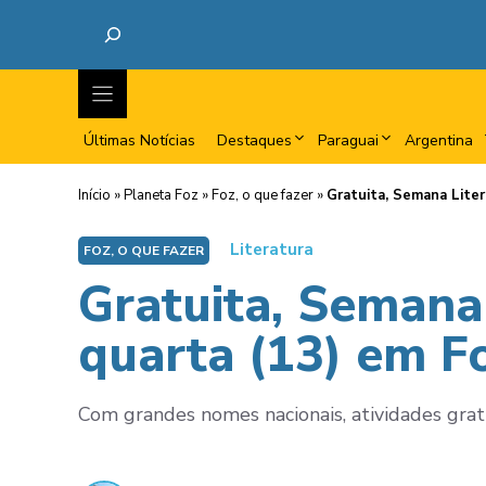
Últimas Notícias
Destaques
Paraguai
Argentina
Início
»
Planeta Foz
»
Foz, o que fazer
»
Gratuita, Semana Liter
Literatura
FOZ, O QUE FAZER
Gratuita, Semana
quarta (13) em F
Com grandes nomes nacionais, atividades grat