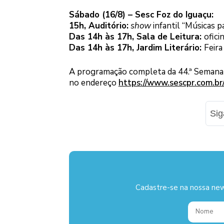
Sábado (16/8) – Sesc Foz do Iguaçu:
15h, Auditório:
show
infantil “Músicas 
Das 14h às 17h, Sala de Leitura:
ofici
Das 14h às 17h, Jardim Literário:
Feira
A programação completa da 44.ª Semana Li
no endereço
https://www.sescpr.com.br/
Si
Cadastre-se na nossa new