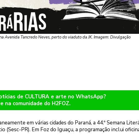
 na Avenida Tancredo Neves, perto do viaduto da JK. Imagem: Divulgação
notícias de CULTURA e arte no WhatsApp?
re na comunidade do H2FOZ.
taneamente em várias cidades do Paraná, a 44.ª Semana Literá
o (Sesc-PR). Em Foz do Iguaçu, a programação inclui oficina