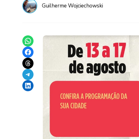
Guilherme Wojciechowski
Share on WhatsApp
Share on Facebook
Share on Threads
Share on Telegram
Share on LinkedIn