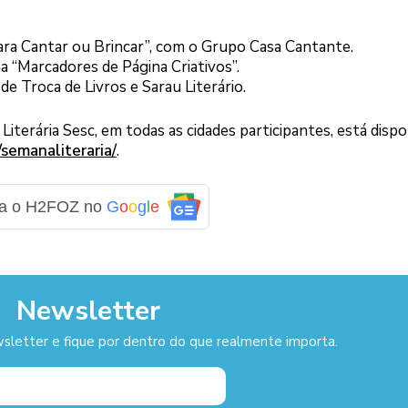
para Cantar ou Brincar”, com o Grupo Casa Cantante.
na “Marcadores de Página Criativos”.
 de Troca de Livros e Sarau Literário.
terária Sesc, em todas as cidades participantes, está dispo
semanaliteraria/
.
ga o H2FOZ no
G
o
o
g
l
e
Newsletter
sletter e fique por dentro do que realmente importa.