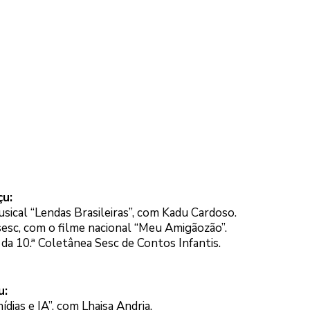
çu:
ical “Lendas Brasileiras”, com Kadu Cardoso.
esc, com o filme nacional “Meu Amigãozão”.
 da 10.ª Coletânea Sesc de Contos Infantis.
u:
ídias e IA”, com Lhaisa Andria.