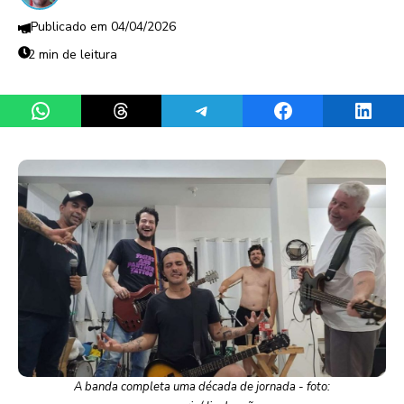
04/04/2026
2 min de leitura
Share on WhatsApp
Share on Threads
Share on Telegram
Share on Facebook
Share 
A banda completa uma década de jornada - foto: