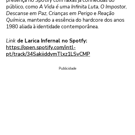
presença no Spotify com faixas já conhecidas do
público, como
A Vida é uma Infinita Luta
,
O Impostor
,
Descanse em Paz
,
Crianças em Perigo
e
Reação
Química
, mantendo a essência do hardcore dos anos
1980 aliada à identidade contemporânea.
Link
de Larica Infernal no Spotfy:
https://open.spotify.com/intl-
pt/track/34SakiiddymTlxz1LSvCMP
Publicidade