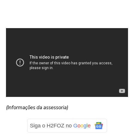
(Informações da assessoria)
Siga o H2FOZ no
G
o
o
g
l
e