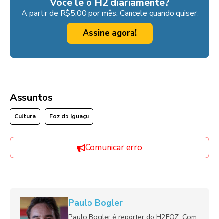
Você lê o H2 diariamente?
A partir de R$5,00 por mês. Cancele quando quiser.
Assine agora!
Assuntos
Cultura
Foz do Iguaçu
Comunicar erro
Paulo Bogler
Paulo Bogler é repórter do H2FOZ. Com