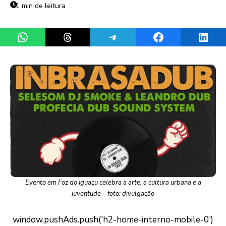
1 min de leitura
Share on WhatsApp
Share on Threads
Share on Telegram
Share on Facebook
Share 
Evento em Foz do Iguaçu celebra a arte, a cultura urbana e a
juventude – foto: divulgação