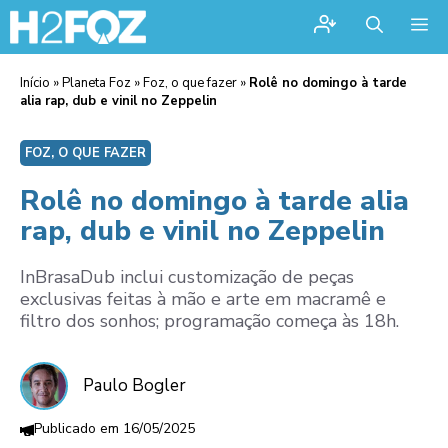
Me
Início
»
Planeta Foz
»
Foz, o que fazer
»
Rolê no domingo à tarde
alia rap, dub e vinil no Zeppelin
FOZ, O QUE FAZER
Rolê no domingo à tarde alia
rap, dub e vinil no Zeppelin
InBrasaDub inclui customização de peças
exclusivas feitas à mão e arte em macramê e
filtro dos sonhos; programação começa às 18h.
Paulo Bogler
16/05/2025