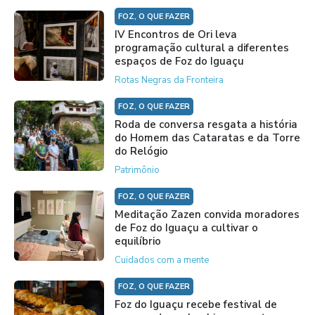
FOZ, O QUE FAZER
IV Encontros de Ori leva
programação cultural a diferentes
espaços de Foz do Iguaçu
Rotas Negras da Fronteira
FOZ, O QUE FAZER
Roda de conversa resgata a história
do Homem das Cataratas e da Torre
do Relógio
Patrimônio
FOZ, O QUE FAZER
Meditação Zazen convida moradores
de Foz do Iguaçu a cultivar o
equilíbrio
Cuidados com a mente
FOZ, O QUE FAZER
Foz do Iguaçu recebe festival de