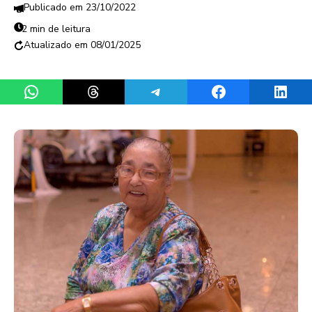
23/10/2022
2 min de leitura
08/01/2025
Share on WhatsApp
Share on Threads
Share on Telegram
Share on Facebook
Share 