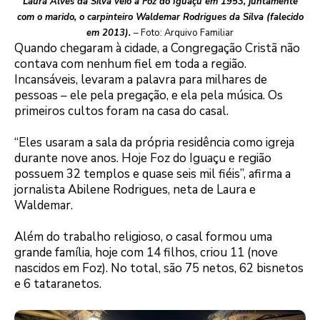
Laura Alves da Silva veio a Foz do Iguaçu em 1953, juntamente
com o marido, o carpinteiro Waldemar Rodrigues da Silva (falecido
em 2013).
– Foto: Arquivo Familiar
Quando chegaram à cidade, a Congregação Cristã não
contava com nenhum fiel em toda a região.
Incansáveis, levaram a palavra para milhares de
pessoas – ele pela pregação, e ela pela música. Os
primeiros cultos foram na casa do casal.
“Eles usaram a sala da própria residência como igreja
durante nove anos. Hoje Foz do Iguaçu e região
possuem 32 templos e quase seis mil fiéis”, afirma a
jornalista Abilene Rodrigues, neta de Laura e
Waldemar.
Além do trabalho religioso, o casal formou uma
grande família, hoje com 14 filhos, criou 11 (nove
nascidos em Foz). No total, são 75 netos, 62 bisnetos
e 6 tataranetos.