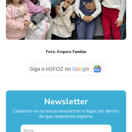
Foto: Arquivo Familiar
Siga o H2FOZ no
G
o
o
g
l
e
Newsletter
Cadastre-se na nossa newsletter e fique por dentro
do que realmente importa.