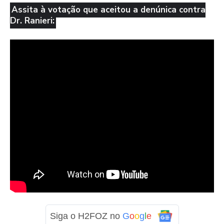
Assita à votação que aceitou a denúnica contra
Dr. Ranieri:
Siga o H2FOZ no
G
o
o
g
l
e