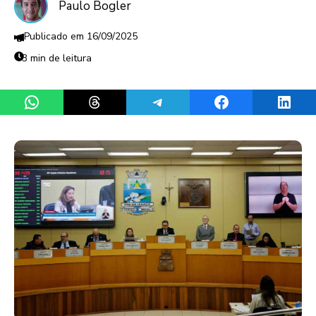
Paulo Bogler
16/09/2025
3 min de leitura
Share on WhatsApp
Share on Threads
Share on Telegram
Share on Facebook
Share 