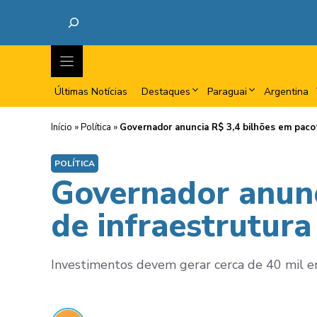
Últimas Notícias
Destaques
Paraguai
Argentina
Início
»
Política
»
Governador anuncia R$ 3,4 bilhões em pacot
POLÍTICA
Governador anunc
de infraestrutur
Investimentos devem gerar cerca de 40 mil emp