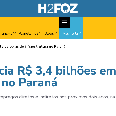
Turismo
Planeta Foz
Blogs
Assine Já
e de obras de infraestrutura no Paraná
ia R$ 3,4 bilhões em
a no Paraná
regos diretos e indiretos nos próximos dois anos, na co