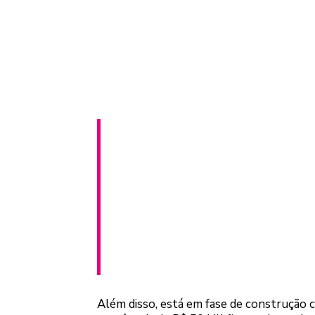
“Obras de infraestr
mais no cenário naci
Ratinho Junior.
Além disso, está em fase de construção 