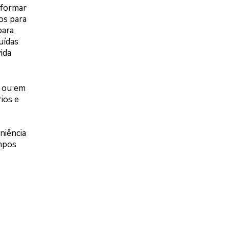
sformar
os para
para
uídas
ida
s ou em
ios e
niência
mpos