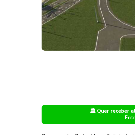
🏛️ Quer receber 
Ent