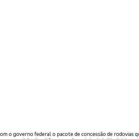
utura projetam o Paraná cada ve
onal”, enfatiza o governador
com o governo federal o pacote de concessão de rodovias q