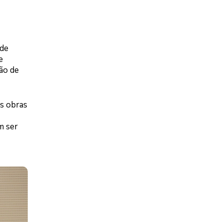
 de
e
ão de
s obras
m ser