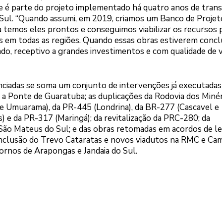
 é parte do projeto implementado há quatro anos de tran
 Sul. “Quando assumi, em 2019, criamos um Banco de Projet
a temos eles prontos e conseguimos viabilizar os recursos 
 em todas as regiões. Quando essas obras estiverem concl
do, receptivo a grandes investimentos e com qualidade de v
nciadas se soma um conjunto de intervenções já executada
a Ponte de Guaratuba; as duplicações da Rodovia dos Minér
 Umuarama), da PR-445 (Londrina), da BR-277 (Cascavel e
 e da PR-317 (Maringá); da revitalização da PRC-280; da
São Mateus do Sul; e das obras retomadas em acordos de le
onclusão do Trevo Cataratas e novos viadutos na RMC e Ca
tornos de Arapongas e Jandaia do Sul.