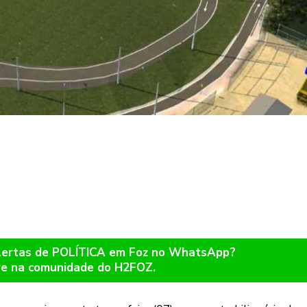
alertas de POLÍTICA em Foz no WhatsApp?
re na comunidade do H2FOZ.