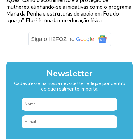
ações “como o acolhimento e a proteção de
mulheres, alinhando-se a iniciativas como o programa
Maria da Penha e estruturas de apoio em Foz do
Iguaçu”. Ela é formada em educação física.
Siga o H2FOZ no
G
o
o
g
l
e
Newsletter
Cadastre-se na nossa newsletter e fique por dentro
do que realmente importa.