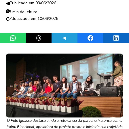
03/06/2026
3 min de leitura
10/06/2026
Share on WhatsApp
Share on Threads
Share on Telegram
Share on Facebook
Share 
O Polo Iguassu destaca ainda a relevância da parceria histórica com a
Itaipu Binacional, apoiadora do projeto desde o início de sua trajetória