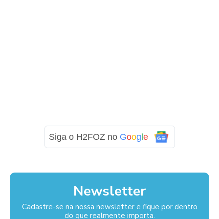
Siga o H2FOZ no
G
o
o
g
l
e
Newsletter
Cadastre-se na nossa newsletter e fique por dentro
do que realmente importa.