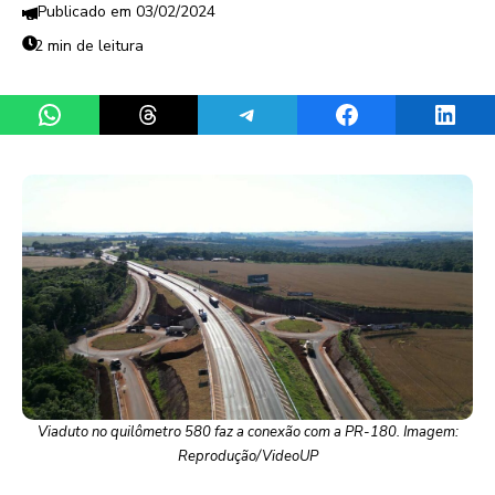
03/02/2024
2 min de leitura
Share on WhatsApp
Share on Threads
Share on Telegram
Share on Facebook
Share 
Viaduto no quilômetro 580 faz a conexão com a PR-180. Imagem:
Reprodução/VideoUP