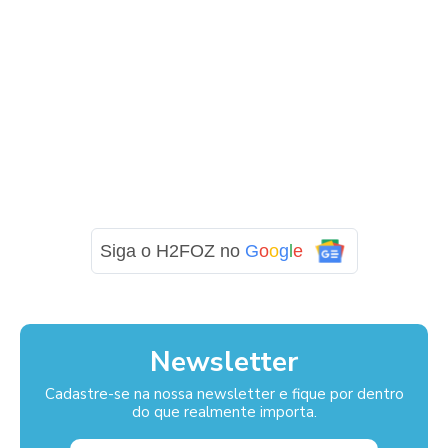
Siga o H2FOZ no
G
o
o
g
l
e
Newsletter
Cadastre-se na nossa newsletter e fique por dentro
do que realmente importa.