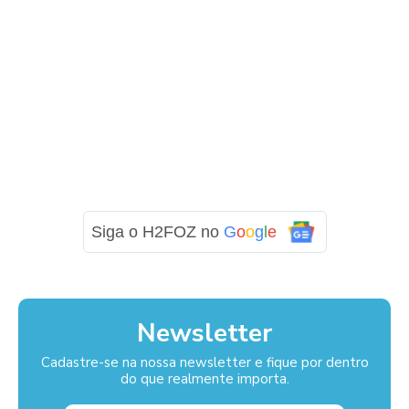
Siga o H2FOZ no
G
o
o
g
l
e
Newsletter
Cadastre-se na nossa newsletter e fique por dentro
do que realmente importa.