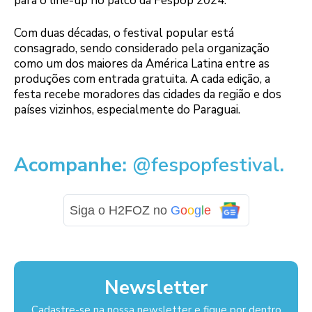
para o line-up no palco da Fespop 2024.
Com duas décadas, o festival popular está
consagrado, sendo considerado pela organização
como um dos maiores da América Latina entre as
produções com entrada gratuita. A cada edição, a
festa recebe moradores das cidades da região e dos
países vizinhos, especialmente do Paraguai.
Acompanhe:
@fespopfestival
.
Siga o H2FOZ no
G
o
o
g
l
e
Newsletter
Cadastre-se na nossa newsletter e fique por dentro