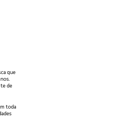
sca que
anos.
nte de
em toda
dades