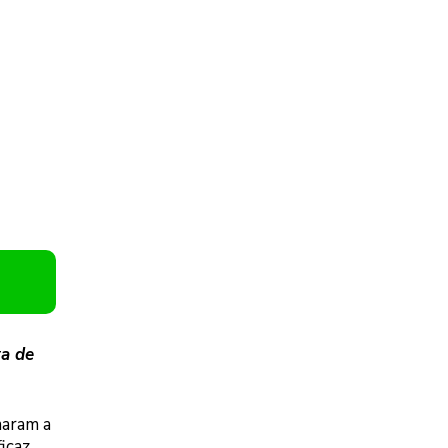
ra de
maram a
icaz