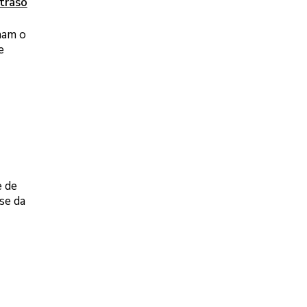
traso
mam o
e
e de
se da