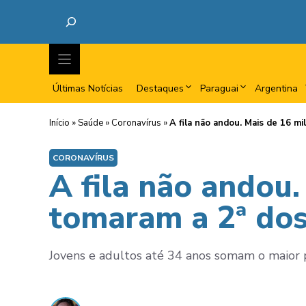
Últimas Notícias
Destaques
Paraguai
Argentina
Início
»
Saúde
»
Coronavírus
»
A fila não andou. Mais de 16 m
CORONAVÍRUS
A fila não andou
tomaram a 2ª dos
Jovens e adultos até 34 anos somam o maior p