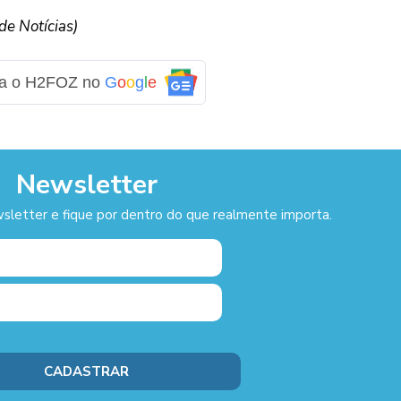
e Notícias)
ga o H2FOZ no
G
o
o
g
l
e
Newsletter
sletter e fique por dentro do que realmente importa.