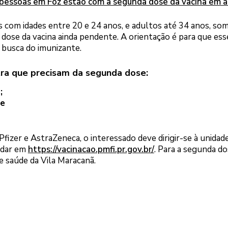
 pessoas em Foz estão com a segunda dose da vacina em a
s com idades entre 20 e 24 anos, e adultos até 34 anos, so
ose da vacina ainda pendente. A orientação é para que ess
 busca do imunizante.
ra que precisam da segunda dose:
;
 e
fizer e AstraZeneca, o interessado deve dirigir-se à unidad
ndar em
https://vacinacao.pmfi.pr.gov.br/
. Para a segunda do
e saúde da Vila Maracanã.