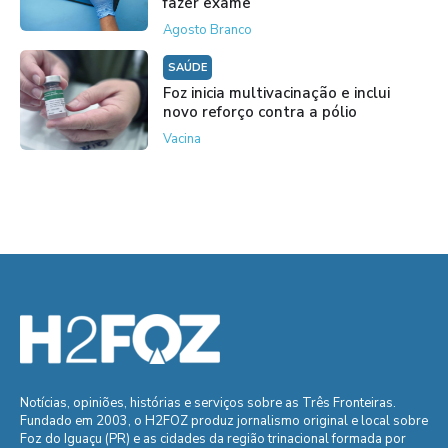
fazer exame
Agosto Branco
SAÚDE
Foz inicia multivacinação e inclui
novo reforço contra a pólio
Vacina
Notícias, opiniões, histórias e serviços sobre as Três Fronteiras.
Fundado em 2003, o H2FOZ produz jornalismo original e local sobre
Foz do Iguaçu (PR) e as cidades da região trinacional formada por