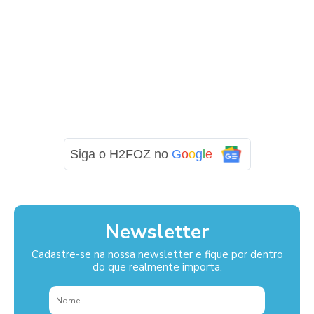
Siga o H2FOZ no
G
o
o
g
l
e
Newsletter
Cadastre-se na nossa newsletter e fique por dentro
do que realmente importa.