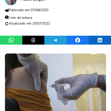
07/08/2020
2 min de leitura
25/07/2022
Share on WhatsApp
Share on Threads
Share on Telegram
Share on Facebook
Share 