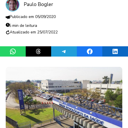
Paulo Bogler
05/09/2020
5 min de leitura
25/07/2022
Share on WhatsApp
Share on Threads
Share on Telegram
Share on Facebook
Share 