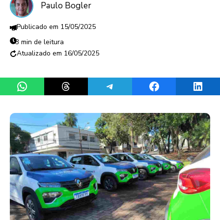
Paulo Bogler
15/05/2025
3 min de leitura
16/05/2025
Share on WhatsApp
Share on Threads
Share on Telegram
Share on Facebook
Share 