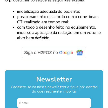
O procedimento segue as seguintes etapas:
imobilização adequada do paciente;
posicionamento de acordo com o cone-beam
CT, realizado em tempo real;
com todo o desenho feito no equipamento,
inicia-se a aplicação da radiação em um volume-
alvo bem definido.
Siga o H2FOZ no
G
o
o
g
l
e
Newsletter
Cadastre-se na nossa newsletter e fique por dentro
do que realmente importa.