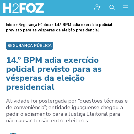
Me
Início
»
Segurança Pública
»
14.º BPM adia exercício policial
previsto para as vésperas da eleição presidencial
SEGURANÇA PÚBLICA
14.º BPM adia exercício
policial previsto para as
vésperas da eleição
presidencial
Atividade foi postergada por “questões técnicas e
de conveniência”; entidade iguaçuense chegou a
pedir o adiamento para a Justiça Eleitoral para
não causar tensão entre eleitores.