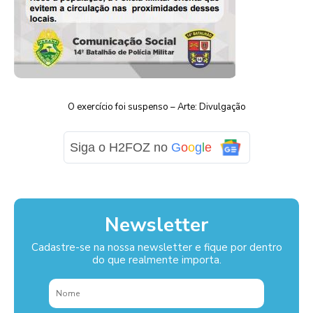
O exercício foi suspenso – Arte: Divulgação
Siga o H2FOZ no
G
o
o
g
l
e
Newsletter
Cadastre-se na nossa newsletter e fique por dentro
do que realmente importa.