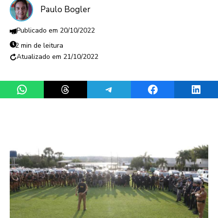
Paulo Bogler
20/10/2022
2 min de leitura
21/10/2022
Share on WhatsApp
Share on Threads
Share on Telegram
Share on Facebook
Share 