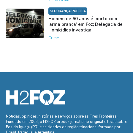
'Peso Oculto'
SEGURANÇA PÚBLICA
Homem de 60 anos é morto com
‘arma branca’ em Foz; Delegacia de
Homicídios investiga
Crime
Notícias, opiniões, histórias e serviços sobre as Três Fronteiras.
Fundado em 2003, o H2FOZ produz jornalismo original e local sobre
Foz do Iguaçu (PR) e as cidades da região trinacional formada por
Brasil, Paraguai e Argentina.