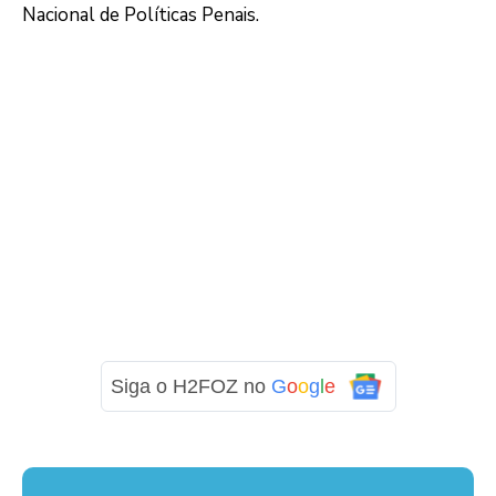
Nacional de Políticas Penais.
Siga o H2FOZ no
G
o
o
g
l
e