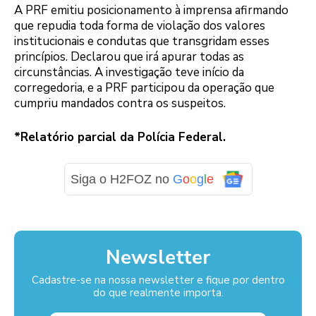
A PRF emitiu posicionamento à imprensa afirmando
que repudia toda forma de violação dos valores
institucionais e condutas que transgridam esses
princípios. Declarou que irá apurar todas as
circunstâncias. A investigação teve início da
corregedoria, e a PRF participou da operação que
cumpriu mandados contra os suspeitos.
*Relatório parcial da Polícia Federal.
Siga o H2FOZ no
G
o
o
g
l
e
Newsletter
Cadastre-se na nossa newsletter e fique por dentro
do que realmente importa.