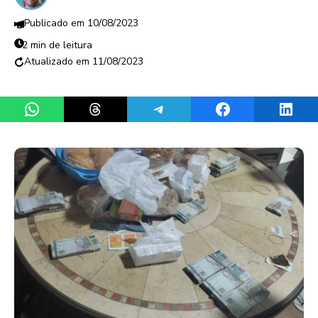
10/08/2023
2 min de leitura
11/08/2023
Share on WhatsApp
Share on Threads
Share on Telegram
Share on Facebook
Share 